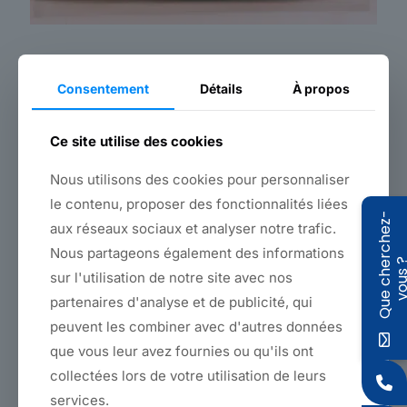
Shopping bags
Consentement
Détails
À propos
Originally designed as packaging and communication
elements for our luxury customers, the "cabas" made by
Ce site utilise des cookies
at our Comines plant have been so successful that they've
become staples at the plant, and products in their own right,
sought-after above and beyond any packaging
Nous utilisons des cookies pour personnaliser
considerations.
le contenu, proposer des fonctionnalités liées
We manufacture these "tote bags" using heavy linen or
Q
u
e
c
h
e
r
c
h
e
z
-
v
o
u
s
aux réseaux sociaux et analyser notre trafic.
cotton canvas, entirely produced in our
integrated weaving
mill in Armentières.
Nous partageons également des informations
Of course, if you wish, we can develop a version perfectly
sur l'utilisation de notre site avec nos
adapted to your communication needs.
Size, colors, embroidery, handles, everything is
partenaires d'analyse et de publicité, qui
customizable, of course, since it's all made on site...
peuvent les combiner avec d'autres données
que vous leur avez fournies ou qu'ils ont
Back to products
collectées lors de votre utilisation de leurs
services.