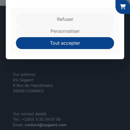
Refuser
Personnaliser
High-tech and environmentally friendly factories.
Tout accepter
Sagaert
Our address
Ets Sagaert
6 Rue de l'Apothicaire,
59560 COMINES
Our contact details
Tel.: +33(0) 3 20 39 07 06
Email:
contact@sagaert.com