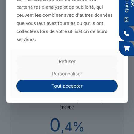
24
partenaires d'analyse et de publicité, qui
peuvent les combiner avec d'autres données
Usines qui appartiennent au groupe Sagaert dont 16 à
que vous leur avez fournies ou qu'ils ont
Comines.
collectées lors de votre utilisation de leurs
650
services.
C'est le nombre de collaborateurs intégrés au groupe
Refuser
Sagaert.
Personnaliser
123
M€
Tout accepter
C'est le chiffre d'affaires réalisé par les entreprises du
groupe
0
,4%