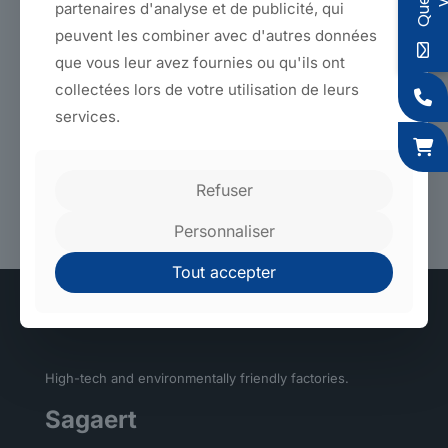
partenaires d'analyse et de publicité, qui
Back to products
peuvent les combiner avec d'autres données
que vous leur avez fournies ou qu'ils ont
collectées lors de votre utilisation de leurs
Features
services.
Type of use
Refuser
Made 100% in France in our factories in northern
France.
Personnaliser
Tout accepter
High-tech and environmentally friendly factories.
Sagaert