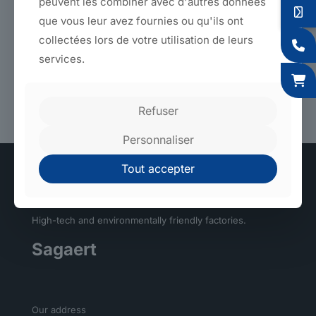
peuvent les combiner avec d'autres données
economy, from now on...
que vous leur avez fournies ou qu'ils ont
SAGAERT: Metal, Plastics, Textiles, in France only, 24
collectées lors de votre utilisation de leurs
plants, 650 employees,
lots of customers, the only thing
missing is you!
services.
Back to products
Refuser
Personnaliser
Tout accepter
High-tech and environmentally friendly factories.
Sagaert
Our address