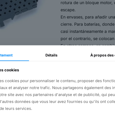
rotura de un bloque motor,
escape.
En envases, para añadir una
cierre. Para baterías, donde
casi instantáneamente a ma
por el contrario, se coloca
En otros campos, en cambio
ensamblaje/desensamblaje a 
tement
Détails
À propos
des 
En todos los casos, el sob
costosos y poco atractivos, 
des cookies
de la fabricación y abre la
es cookies pour personnaliser le contenu, proposer des fonctio
automatización en la coloca
iaux et analyser notre trafic. Nous partageons également des i
clientes.
notre site avec nos partenaires d'analyse et de publicité, qui pe
Sagaert sobremoldea en Com
'autres données que vous leur avez fournies ou qu'ils ont coll
France, pero también fabric
 de leurs services.
y sistemas de automatizació