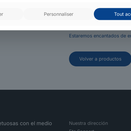
mecánica subsidiarias de la
Por eso podemos desarrolla
er
Personnaliser
Tout ac
perfectamente adaptada a su
solución más rentable.
Estaremos encantados de ens
Volver a productos
petuosas con el medio
Nuestra dirección