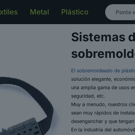
xtiles
Metal
Plástico
Ponte 
Sistemas d
sobremold
El sobremoldeado de plásti
solución elegante, económic
una amplia gama de usos en 
seguridad, etc.
Muy a menudo, nuestros clie
sean muy rápidos de instala
desenganchar y que tengan 
En la industria del automóvil