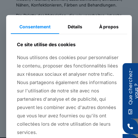
Nähen, Konfektionieren, Färben und Behandlungen.
Die Palette der Materialien, die wir verarbeiten, ist sehr
breit: Polypropylen, Polyamid, Polyester, Polyethylen,
Consentement
Détails
À propos
Nylon, Baumwolle, Leinen, Aramid, Kevlar...
All diese Techniken und Materialien ermöglichen es uns,
unseren Kunden Produkte jeglicher Komplexität
Ce site utilise des cookies
anzubieten.
Nous utilisons des cookies pour personnaliser
Was auch immer das Produkt auf Textilbasis ist, wir
le contenu, proposer des fonctionnalités liées
können Ihre Anfrage erfüllen:
Q
u
e
c
h
e
r
c
h
e
z
-
v
o
u
s
Gurtband, Band, Seil, Vorhänge, Flachgeflecht, Hülle,
aux réseaux sociaux et analyser notre trafic.
Netz, spezielle Kleidungsstücke.
Nous partageons également des informations
sur l'utilisation de notre site avec nos
Wir verfügen auch über alle Prüfeinrichtungen: Fallturm,
Dynamometer, Feuerbeständigkeit, Salonnebel, UV-
partenaires d'analyse et de publicité, qui
Beständigkeit...
peuvent les combiner avec d'autres données
que vous leur avez fournies ou qu'ils ont
collectées lors de votre utilisation de leurs
services.