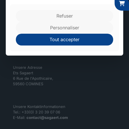
Refuser
Personnaliser
Hochtechnologische und umweltfreundliche Fabriken.
Tout accepter
Sagaert
Unsere Adresse
Ets Sagaert
6 Rue de l'Apothicaire,
59560 COMINES
Unsere Kontaktinformationen
Tel.: +33(0) 3 20 39 07 06
E-Mail:
contact@sagaert.com