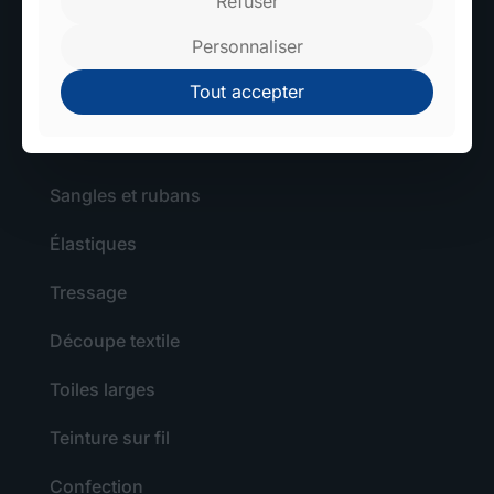
Refuser
Personnaliser
Tout accepter
TEXTILE
Sangles et rubans
Élastiques
Tressage
Découpe textile
Toiles larges
Teinture sur fil
Confection