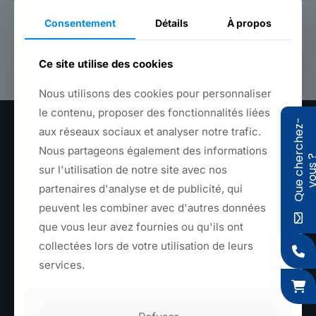
d'assemblage plastique.
Consentement
Détails
À propos
Retour aux produits
Ce site utilise des cookies
Nous utilisons des cookies pour personnaliser
le contenu, proposer des fonctionnalités liées
Q
u
e
c
h
e
r
c
h
e
z
-
v
o
u
s
aux réseaux sociaux et analyser notre trafic.
Nous partageons également des informations
sur l'utilisation de notre site avec nos
partenaires d'analyse et de publicité, qui
peuvent les combiner avec d'autres données
Textile, plastique et métal fabriqués en France
que vous leur avez fournies ou qu'ils ont
+33(0) 3 20 39 07 06
collectées lors de votre utilisation de leurs
contact@sagaert.com
services.
6 Rue de l'Apothicaire, 59560 Comines