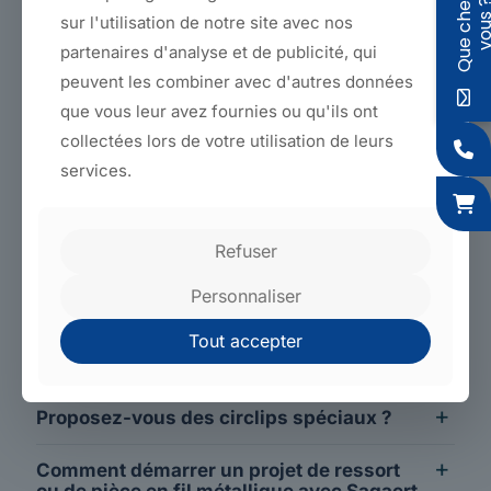
Q
u
e
c
h
e
r
c
h
e
z
-
v
o
u
s
sur l'utilisation de notre site avec nos
Fils & ressorts : questions
partenaires d'analyse et de publicité, qui
fréquentes
peuvent les combiner avec d'autres données
que vous leur avez fournies ou qu'ils ont
collectées lors de votre utilisation de leurs
Quels types de ressorts fabriquez-vous ?
services.
Pouvez-vous produire de très petites
quantités de ressorts ?
Refuser
Réalisez-vous aussi des traitements
thermiques et la peinture des ressorts ?
Personnaliser
Tout accepter
Fabriquez-vous aussi des pièces en fil
métallique qui ne sont pas des ressorts ?
Proposez-vous des circlips spéciaux ?
Comment démarrer un projet de ressort
ou de pièce en fil métallique avec Sagaert