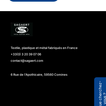
Textile, plastique et métal fabriqués en France
+33(0) 3 20 39 07 06
contact@sagaert.com
6 Rue de l'Apothicaire, 59560 Comines
Q
u
e
c
h
e
r
c
h
e
z
-
v
o
u
s