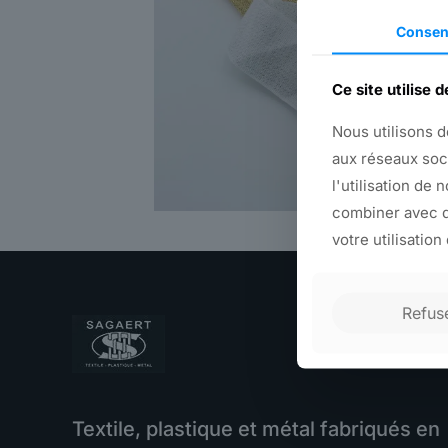
Consen
Ce site utilise 
Nous utilisons d
aux réseaux soc
l'utilisation de 
combiner avec d
votre utilisation
Refus
Textile, plastique et métal fabriqués en