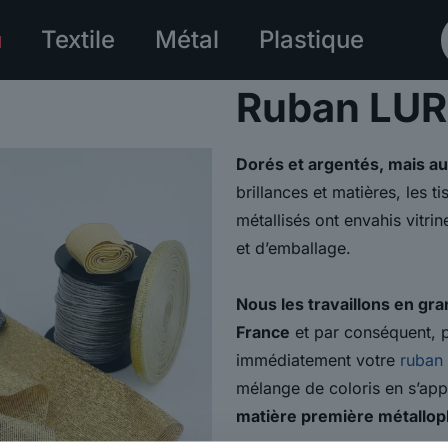
Textile
Métal
Plastique
Ruban LURE
Dorés et argentés, mais aus
brillances et matières, les ti
métallisés ont envahis vitri
et d’emballage.
Nous les travaillons en gr
France
et par conséquent, 
immédiatement votre
ruban
mélange de coloris en s’ap
matière première métallopl