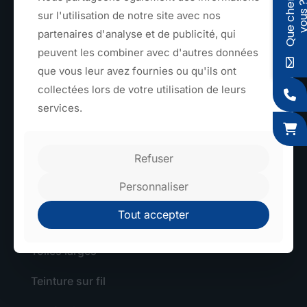
Q
u
e
c
h
e
r
c
h
e
z
-
v
o
u
s
sur l'utilisation de notre site avec nos
partenaires d'analyse et de publicité, qui
peuvent les combiner avec d'autres données
que vous leur avez fournies ou qu'ils ont
collectées lors de votre utilisation de leurs
TEXTILE
services.
Sangles et rubans
Refuser
Élastiques
Personnaliser
Tressage
Tout accepter
Découpe textile
Toiles larges
Teinture sur fil