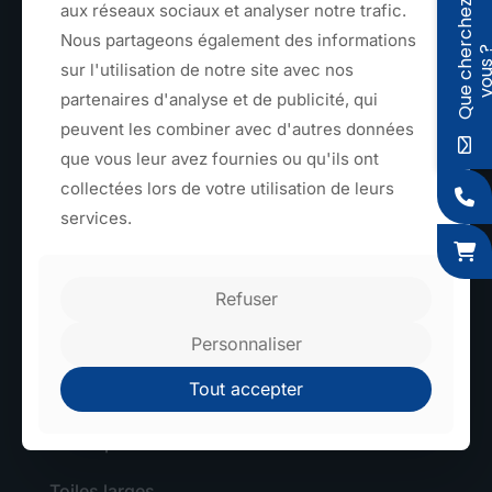
Q
u
e
c
h
e
r
c
h
e
z
-
v
o
u
s
aux réseaux sociaux et analyser notre trafic.
Nous partageons également des informations
6 Rue de l'Apothicaire, 59560 Comines
sur l'utilisation de notre site avec nos
partenaires d'analyse et de publicité, qui
peuvent les combiner avec d'autres données
que vous leur avez fournies ou qu'ils ont
collectées lors de votre utilisation de leurs
services.
TEXTILE
Sangles et rubans
Refuser
Personnaliser
Élastiques
Tout accepter
Tressage
Découpe textile
Toiles larges