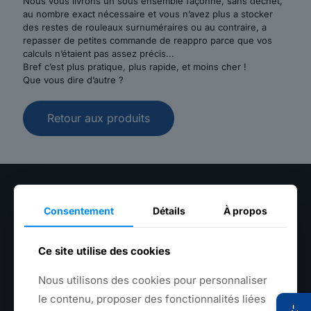
Nous vous livrons un sous ensemble façonné, sans déchet,
au nombre exact nécessaire et vous n’avez plus a stocker
des restes de rouleaux surnuméraires ou au contraire, a
repasser de petites commande de reappro parce que vos
calculs n’étaient pas assez précis...
Bref c’est plus pratique, plus rapide, et moins cher !
Que vous dire d’autre ?
Retour aux produits
Consentement
Détails
À propos
Ce site utilise des cookies
Textile, plastique et métal fabriqués en France
Nous utilisons des cookies pour personnaliser
+33(0) 3 20 39 07 06
le contenu, proposer des fonctionnalités liées
contact@sagaert.com