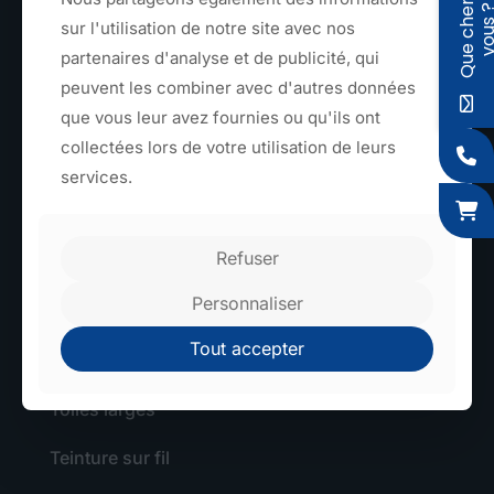
Q
u
e
c
h
e
r
c
h
e
z
-
v
o
u
s
sur l'utilisation de notre site avec nos
partenaires d'analyse et de publicité, qui
peuvent les combiner avec d'autres données
que vous leur avez fournies ou qu'ils ont
collectées lors de votre utilisation de leurs
TEXTILE
services.
Sangles et rubans
Refuser
Élastiques
Personnaliser
Tressage
Tout accepter
Découpe textile
Toiles larges
Teinture sur fil