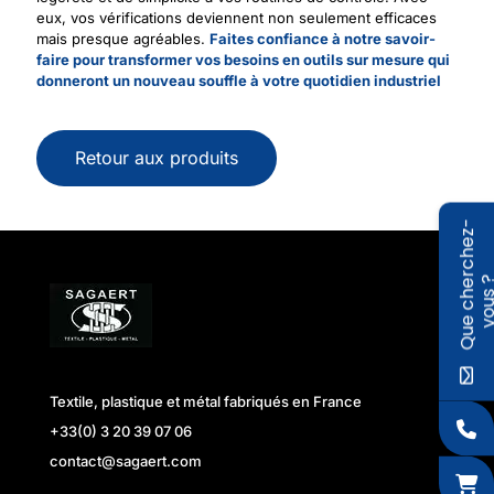
eux, vos vérifications deviennent non seulement efficaces
mais presque agréables.
Faites confiance à notre savoir-
faire pour transformer vos besoins en outils sur mesure qui
donneront un nouveau souffle à votre quotidien industriel
Retour aux produits
Q
u
e
c
h
e
r
c
h
e
z
-
v
o
u
s
Textile, plastique et métal fabriqués en France
+33(0) 3 20 39 07 06
contact@sagaert.com