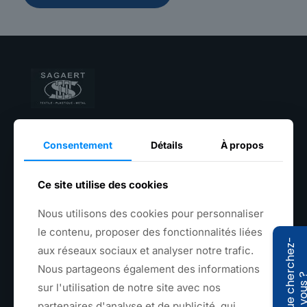
Textile, plastique et métal fabriqués en France
Consentement
Détails
À propos
+33(0) 3 20 39 07 06
contact@sagaert.com
Ce site utilise des cookies
Nous utilisons des cookies pour personnaliser
6 Rue de l'Apothicaire, 59560 Comines
le contenu, proposer des fonctionnalités liées
Q
u
e
c
h
e
r
c
h
e
z
-
v
o
u
s
aux réseaux sociaux et analyser notre trafic.
Nous partageons également des informations
sur l'utilisation de notre site avec nos
partenaires d'analyse et de publicité, qui