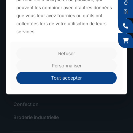
peuvent les combiner avec d'autres données
TEXTILE
que vous leur avez fournies ou qu'ils ont
collectées lors de votre utilisation de leurs
Sangles et rubans
services.
Élastiques
Tressage
Refuser
Découpe textile
Personnaliser
Tout accepter
Toiles larges
Teinture sur fil
Confection
Broderie industrielle