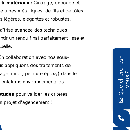
lti-matériaux :
Cintrage, découpe et
e tubes métalliques, de
fils
et de
tôles
s légères, élégantes et robustes.
îtrise avancée des techniques
ir un rendu final parfaitement lisse et
uelle.
n collaboration avec nos sous-
Q
u
e
c
h
e
r
c
h
e
z
-
v
o
u
s
ous appliquons des traitements de
age miroir, peinture époxy) dans le
ementations environnementales.
études
pour valider les critères
n projet d'agencement !