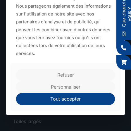
Q
u
e
c
h
e
r
c
h
e
z
-
v
o
u
s
Nous partageons également des informations
6 Rue de l'Apothicaire, 59560 Comines
sur l'utilisation de notre site avec nos
partenaires d'analyse et de publicité, qui
peuvent les combiner avec d'autres données
que vous leur avez fournies ou qu'ils ont
collectées lors de votre utilisation de leurs
services.
TEXTILE
Sangles et rubans
Refuser
Élastiques
Personnaliser
Tressage
Tout accepter
Découpe textile
Toiles larges