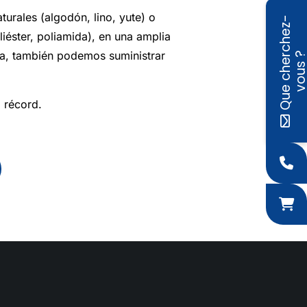
turales (algodón, lino, yute) o
Q
u
e
c
h
e
r
c
h
e
z
-
v
o
u
s
oliéster, poliamida), en una amplia
ea, también podemos suministrar
 récord.