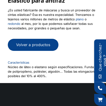
Elástico para antifaz
¿Es usted fabricante de máscaras y busca un proveedor de
cintas elásticas? Ésa es nuestra especialidad. Trenzamos o
tejemos varios millones de metros de elástico
plano
o
redondo
al mes, por lo que podemos satisfacer todas sus
necesidades, por grandes o pequeñas que sean.
Volver a productos
Q
u
e
c
h
e
r
c
h
e
z
-
v
o
u
s
Características
Núcleo de látex o elastano según especificaciones. Funda
de polipropileno, poliéster, algodón... Todas las elongaciones
posibles del 10% al 400%.