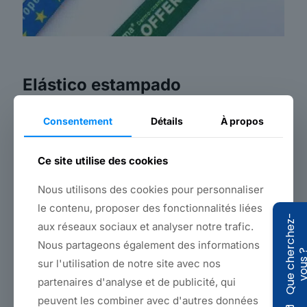
Elástico estampado
No hay duda de que la técnica de
los elásticos
tejidos con la
Consentement
Détails
À propos
marca Jacquard es lo último cuando se busca
un look
realmente de alta gama.
Ce site utilise des cookies
Pero es un proceso terriblemente lento, caro e ineficaz
cuando se buscan varios colores, diseños precisos y
Nous utilisons des cookies pour personnaliser
cantidades relativamente pequeñas.
le contenu, proposer des fonctionnalités liées
Aquí es donde
la impresión digital por sublimación-
Q
u
e
c
h
e
r
c
h
e
z
-
v
o
u
s
aux réseaux sociaux et analyser notre trafic.
transferencia cobra todo su sentido, ya que
permite
producir elásticos en colores muy vivos, con una precisión
Nous partageons également des informations
de impresión muy alta.
sur l'utilisation de notre site avec nos
y bajos costes de producción, lo que permite fabricar
partenaires d'analyse et de publicité, qui
pequeñas cantidades.
peuvent les combiner avec d'autres données