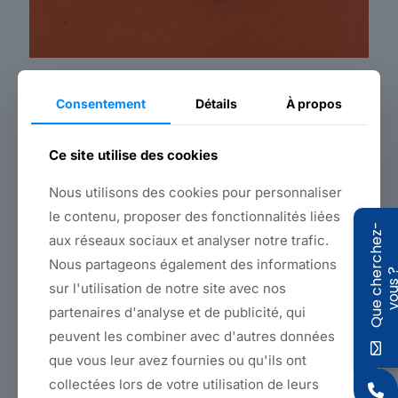
Consentement
Détails
À propos
Insignias
Ce site utilise des cookies
¿Cousinade o club de coches clásicos?
¿Vestimenta profesional o uniforme escolar?
¿Militar o trotamundos?
Nous utilisons des cookies pour personnaliser
le contenu, proposer des fonctionnalités liées
Nuestras insignias bordadas están por todas partes,
Q
u
e
c
h
e
r
c
h
e
z
-
v
o
u
s
aux réseaux sociaux et analyser notre trafic.
diseñadas y fabricadas en nuestra fábrica de los Hauts de
France con el máximo cuidado y atención al detalle.
Nous partageons également des informations
siguiendo estrictamente sus instrucciones.
sur l'utilisation de notre site avec nos
La forma, el tamaño y los colores se ajustan exactamente a
su carta gráfica o, más bien, a su pequeño sueño...
partenaires d'analyse et de publicité, qui
Insignias SAGAERT
peuvent les combiner avec d'autres données
que vous leur avez fournies ou qu'ils ont
Volver a productos
collectées lors de votre utilisation de leurs