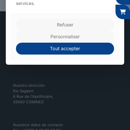
services.
Refuser
Personnaliser
Fábricas de alta tecnología y respetuosas con el
Tout accepter
medio ambiente.
Sagaert
Nuestra dirección
Ets Sagaert
6 Rue de l'Apothicaire,
59560 COMINES
Nuestros datos de contacto