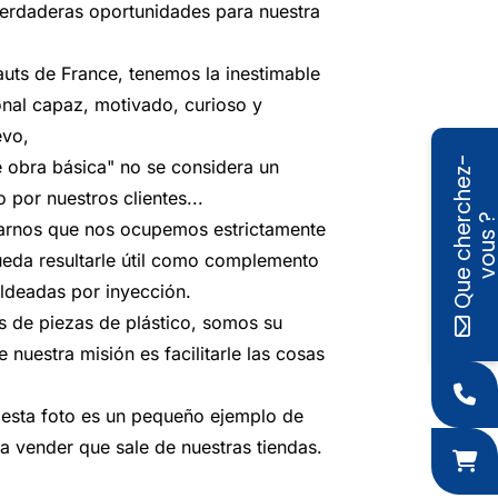
erdaderas oportunidades para nuestra
uts de France, tenemos la inestimable
onal capaz, motivado, curioso y
evo,
Q
u
e
c
h
e
r
c
h
e
z
-
v
o
u
s
 obra básica" no se considera un
 por nuestros clientes...
itarnos que nos ocupemos estrictamente
ueda resultarle útil como complemento
ldeadas por inyección.
 de piezas de plástico, somos su
 nuestra misión es facilitarle las cosas
 esta foto es un pequeño ejemplo de
ara vender que sale de nuestras tiendas.