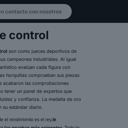
en contacto con nosotros
e control
rol
son como jueces deportivos de
sus campeones industriales. Al igual
 artístico evalúan cada figura con
ras horquillas comprueban sus piezas
Se acabaron las comprobaciones
mo tener un panel de expertos que
luidez y confianza. La medalla de oro
n su estándar diario.
e el rendimiento es el rey,
le
a las pruebas más exigentes.
Todo lo