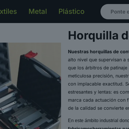
xtiles
Metal
Plástico
Ponte 
Horquilla d
Nuestras
horquillas de
cont
alto nivel que supervisan a 
que los árbitros de patinaje
meticulosa precisión, nuest
con implacable exactitud. 
estresantes y lentas: es co
marca cada actuación con f
de la calidad se convierte e
En este ámbito industrial dond
fabricamos
herramientas par