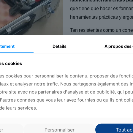
que tiene que hacer es formar
herramientas prácticas y ergo
Tan resistentes como un corr
arquero olímpico y tan ágiles
tement
Détails
À propos
des 
horquillas pueden adaptarse 
departamento de producción. Y
des cookies
fondo, nuestras horquillas de 
nunca.
es cookies pour personnaliser le contenu, proposer des fonctio
iaux et analyser notre trafic. Nous partageons également des i
Optar por nuestras horquill
notre site avec nos partenaires d'analyse et de publicité, qui pe
mejores jueces para sus Olimp
'autres données que vous leur avez fournies ou qu'ils ont coll
calidad se convierten en una 
 de leurs services.
la que cada actuación se eval
que el azar influya en sus res
er
Personnaliser
Tout ac
herramientas para ganar el o