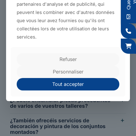
partenaires d'analyse et de publicité, qui
peuvent les combiner avec d'autres données
que vous leur avez fournies ou qu'ils ont
collectées lors de votre utilisation de leurs
services.
Montaje y acabados: preguntas
Refuser
frecuentes
Personnaliser
¿Qué operaciones adicionales ofrecéis
Tout accepter
tras la fabricación?
¿Podéis ensamblar piezas procedentes
de varios de vuestros talleres?
¿También ofrecéis servicios de
decoración y pintura de los conjuntos
montados?