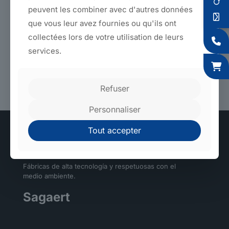
para eso está. La plantilla de control es la barrera entre
peuvent les combiner avec d'autres données
"servirá" y "es perfecto".
que vous leur avez fournies ou qu'ils ont
Básicamente, para garantizar una calidad impecable, lo mejor
collectées lors de votre utilisation de leurs
es tenerlo a mano.
services.
Volver a productos
Refuser
Personnaliser
Tout accepter
Fábricas de alta tecnología y respetuosas con el
medio ambiente.
Sagaert