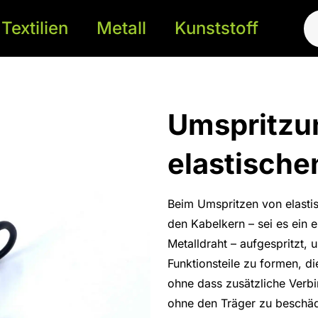
Textilien
Metall
Kunststoff
Umspritzu
elastische
Beim Umspritzen von elastis
den Kabelkern – sei es ein e
Metalldraht – aufgespritzt,
Funktionsteile zu formen, d
ohne dass zusätzliche Verb
ohne den Träger zu beschä