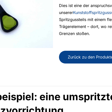
Dies ist eine der anspruchs
unserer
Kunststoffspritzguss
Spritzgussteils mit einem fl
Trägerelement – dort, wo r
Grenzen stoßen.
Zurück zu den Produkt
eispiel: eine umspritzt
tzvorrichtung