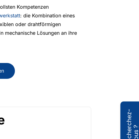
vollsten Kompetenzen
werkstatt
: die Kombination eines
exiblen oder drahtförmigen
ein mechanische Lösungen an ihre
en
Q
u
e
c
h
e
r
c
h
e
z
-
v
o
u
s
e