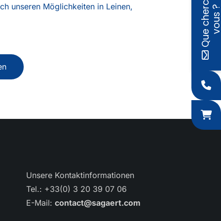
Q
u
e
c
h
e
r
c
h
e
z
-
v
o
u
s
ch unseren Möglichkeiten in Leinen,
en
Unsere Kontaktinformationen
Tel.: +33(0) 3 20 39 07 06
E-Mail:
contact@sagaert.com