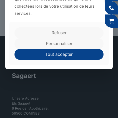
sind!!!
collectées lors de votre utilisation de leurs
services.
Zurück zu den Produkten
Refuser
Personnaliser
Tout accepter
Hochtechnologische und umweltfreundliche Fabriken.
Sagaert
Unsere Adresse
Ets Sagaert
6 Rue de l'Apothicaire,
59560 COMINES