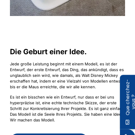
Die Geburt einer Idee.
Jede große Leistung beginnt mit einem Modell, es ist der
Entwurf, der erste Entwurf, das Ding, das ankündigt, dass es
unglaublich sein wird, wie damals, als Walt Disney Mickey
erschaffen hat, indem er eine Vielzahl von Modellen entwarf,
Q
u
e
c
h
e
r
c
h
e
z
-
v
o
u
s
bis er die Maus erreichte, die wir alle kennen.
Es ist ein bisschen wie ein Entwurf, nur dass er bei uns
hyperpräzise ist, eine echte technische Skizze, der erste
Schritt zur Konkretisierung Ihrer Projekte. Es ist ganz einfach:
Das Modell ist die Seele Ihres Projekts. Sie haben eine Idee?
Wir machen das Modell.