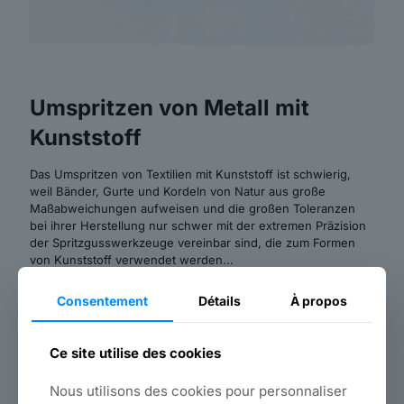
Umspritzen von Metall mit
Kunststoff
Das Umspritzen von Textilien mit Kunststoff ist schwierig,
weil Bänder, Gurte und Kordeln von Natur aus große
Maßabweichungen aufweisen und die großen Toleranzen
bei ihrer Herstellung nur schwer mit der extremen Präzision
der Spritzgusswerkzeuge vereinbar sind, die zum Formen
von Kunststoff verwendet werden...
Das Umspritzen von Kunststoff mit Metall ist ... auch
Consentement
Détails
À propos
schwierig, und zwar aus dem umgekehrten Grund! Der
Metalleinsatz muss nämlich genau passen, denn keine
Elastizität oder Kompression erlaubt es, eine Abweichung
Ce site utilise des cookies
zwischen den Abmessungen der "Schwelle" der Form und
denen der Form auszugleichen.
Nous utilisons des cookies pour personnaliser
des Metalleinsatzes.