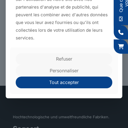
Draht-zu-Draht-Band für die Telekommunikation, das aus
partenaires d'analyse et de publicité, qui
parallelen, mit Mineralwachs imprägnierten Fäden aufgebaut
peuvent les combiner avec d'autres données
ist.
que vous leur avez fournies ou qu'ils ont
Alle unsere Bänder und unsere Schrumpfschnur wurden von
collectées lors de votre utilisation de leurs
unserem Konstruktionsbüro entwickelt, um alle Ihre
Anwendungsbereiche abzudecken. Unsere Ingenieure
services.
stehen Ihnen für spezifische Entwicklungen oder
Verbesserungen zur Verfügung.
Refuser
Zurück zu den Produkten
Personnaliser
Tout accepter
Hochtechnologische und umweltfreundliche Fabriken.