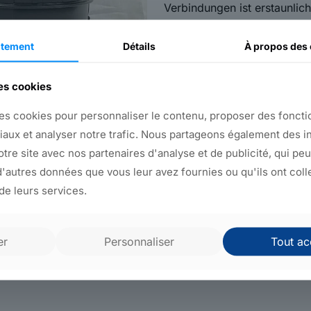
Verbindungen ist erstaunlich
ist mehr als ausreichend g
tement
Détails
À propos
des 
Extrudierte Rohr- und Kanal
sind unzählige andere Funkt
des cookies
wagen. Der Sumpf auf diesem
es cookies pour personnaliser le contenu, proposer des fonctio
Entwicklungen, die wir jeden
iaux et analyser notre trafic. Nous partageons également des i
die nächste Komponente wird
notre site avec nos partenaires d'analyse et de publicité, qui pe
vorstellen, und wir erwarten
'autres données que vous leur avez fournies ou qu'ils ont coll
Werkzeugfabriken in Frankre
 de leurs services.
Prototyp zu entwickeln und f
er
Personnaliser
Tout ac
Zurück zu den Produkt